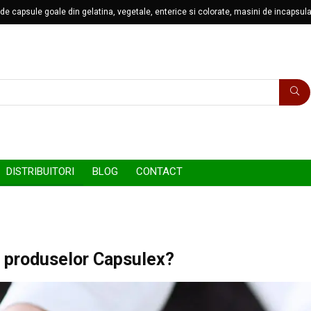
e capsule goale din gelatina, vegetale, enterice si colorate, masini de incapsulat
DISTRIBUITORI
BLOG
CONTACT
al produselor Capsulex?