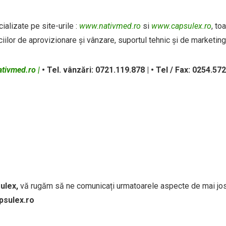
ializate pe site-urile :
www.nativmed.ro
si
www.capsulex.ro
, to
iilor de aprovizionare și vânzare, suportul tehnic și de marketing
tivmed.ro |
• Tel. vânzări: 0721.119.878 |
• Tel / Fax: 0254.57
ulex,
vă rugăm să ne comunicați urmatoarele aspecte de mai jos
psulex.ro