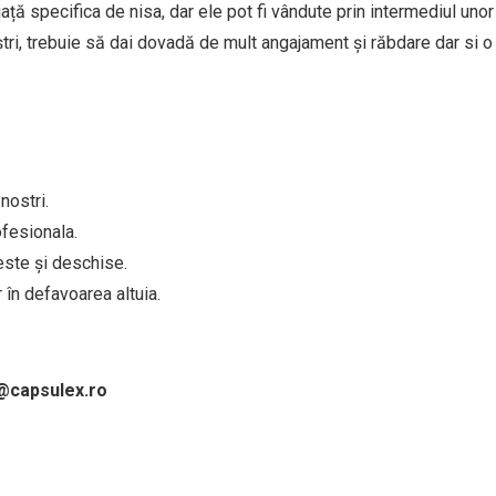
ață specifica de nisa, dar ele pot fi vândute prin intermediul uno
oștri, trebuie să dai dovadă de mult angajament și răbdare dar si
nostri.
ofesionala.
neste și deschise.
 în defavoarea altuia.
@capsulex.ro