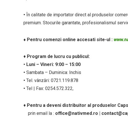
•
În calitate de importator direct al produselor comerc
premium. Stocurile garantate, profesionalismul servic
♦
Pentru comenzi online accesati site-ul :
www.na
♦
Program de lucru cu publicul:
• Luni – Vineri: 9:00 – 15:00
•
Sambata – Duminica: Inchis
•
Tel. vânzări: 0721.119.878
•
Tel | Fax: 0254.572.322,
♦
Pentru a deveni distribuitor al produselor Caps
prin email la :
office@nativmed.ro | contact@ca