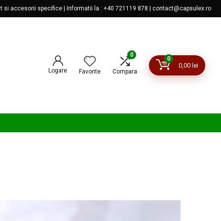
 si accesorii specifice | Informatii la : +40 721119 878 | contact@capsulex.ro
0
0
0,00
lei
Logare
Favorite
Compara