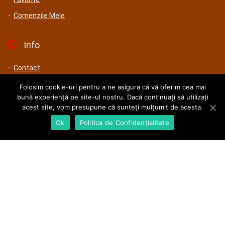
Comenzile Mele
Info
Contact
Cum cumperi
Folosim cookie-uri pentru a ne asigura că vă oferim cea mai
bună experiență pe site-ul nostru. Dacă continuați să utilizați
Plata si Livrare
acest site, vom presupune că sunteți mulțumit de acesta.
0
Termeni si Conditii
0
Ok
Politica de Confidențialitate
Politica de Confidențialitate
Compara
ANPC
GDPR
Contact