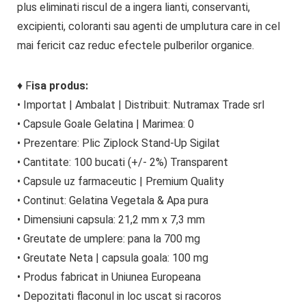
plus eliminati riscul de a ingera lianti, conservanti,
excipienti, coloranti sau agenti de umplutura care in cel
mai fericit caz reduc efectele pulberilor organice.
♦ F
isa produs:
• Importat | Ambalat | Distribuit: Nutramax Trade srl
• Capsule Goale Gelatina | Marimea: 0
• Prezentare: Plic Ziplock Stand-Up Sigilat
• Cantitate: 100 bucati (+/- 2%) Transparent
• Capsule uz farmaceutic | Premium Quality
• Continut: Gelatina Vegetala & Apa pura
• Dimensiuni capsula: 21,2 mm x 7,3 mm
• Greutate de umplere: pana la 700 mg
• Greutate Neta | capsula goala: 100 mg
• Produs fabricat in Uniunea Europeana
• Depozitati flaconul in loc uscat si racoros