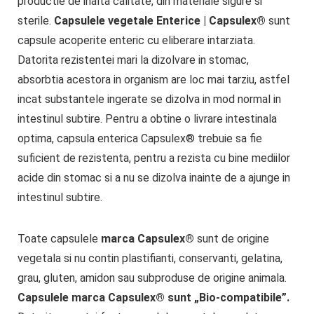
productie de inalta calitate, din materiale sigure si
sterile.
Capsulele vegetale Enterice | Capsulex®
sunt
capsule acoperite enteric cu eliberare intarziata.
Datorita rezistentei mari la dizolvare in stomac,
absorbtia acestora in organism are loc mai tarziu, astfel
incat substantele ingerate se dizolva in mod normal in
intestinul subtire. Pentru a obtine o livrare intestinala
optima, capsula enterica Capsulex® trebuie sa fie
suficient de rezistenta, pentru a rezista cu bine mediilor
acide din stomac si a nu se dizolva inainte de a ajunge in
intestinul subtire.
Toate capsulele
marca Capsulex®
sunt de origine
vegetala si nu contin plastifianti, conservanti, gelatina,
grau, gluten, amidon sau subproduse de origine animala.
Capsulele marca Capsulex® sunt „Bio-compatibile”.