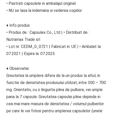
• Pastrati capsulele in ambalajul original
• NU se lasa la indemana si vederea copiilor
♦ Info produs:
• Produs de : Capsulex Co., Ltd | • Distribuit de :
Nutramax Trade srl
• Lot nr: CEDM_0_0721 | Fabricat in: UE | • Ambalat la:
07.2021 | Expira la: 07.2025
♦ Observatie:
Greutatea la umplere difera de la un produs la altul, in
functie de densitatea produsului utilizat, intre 300 – 700
mg. Orientativ, cu o lingurita plina de pulbere, vei umple
pana la 7 capsule. Greutatea capsulei pline depinde in
cea mai mare masura de densitatea / volumul pulberilor
pe care le vei folosi pentru umplerea capsulelor (unele