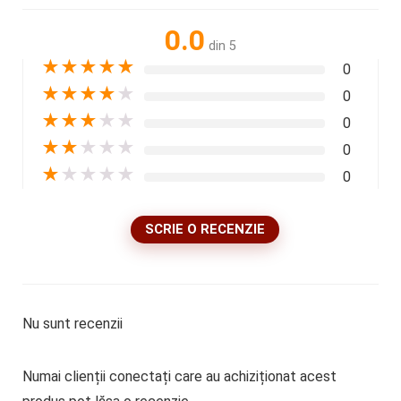
0.0
din 5
★
★
★
★
★
0
★
★
★
★
★
0
★
★
★
★
★
0
★
★
★
★
★
0
★
★
★
★
★
0
SCRIE O RECENZIE
Nu sunt recenzii
Numai clienții conectați care au achiziționat acest