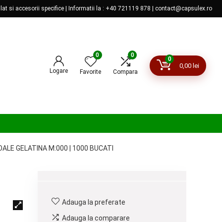
lat si accesorii specifice | Informatii la : +40 721119 878 | contact@capsulex.ro
0
0
0
0,00
lei
Logare
Favorite
Compara
ALE GELATINA M:000 | 1000 BUCATI
Adauga la preferate
Adauga la comparare