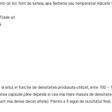
tr-un loc ferit de lumina, apa fierbinte sau temperaturi ridicate 
Trade srl
a
a altul, in functie de densitatea produsului utilizat, intre 700 – 1
atea capsulei pline depinde in cea mai mare masura de densitatea 
nt mai dense decat altele). Pentru a fi siguri de rezultatul fina