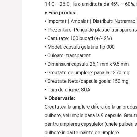
14 C – 26 C, la o umiditate de 45% – 60%, in
♦
Fisa produs:
• Importat | Ambalat | Distribuit: Nutramax 
• Prezentare: Punga de plastic transparent
• Cantitate: 100 bucati (+/- 2%)
• Model: capsula gelatina tip 000
• Culoare: transparent
• Dimensiuni capsula: 26,1 mm x 9,5 mm
• Greutate de umplere: pana la 1370 mg
• Greutate Neta/capsula goala: 150 mg
• Tara de origine: SUA
♦
Observatie:
Greutatea la umplere difera de la un produs l
pulbere, vei umple pana la 9 capsule. Greut
pentru umplerea capsulelor (unele pulberi su
pulbere in parte inainte de umplere.