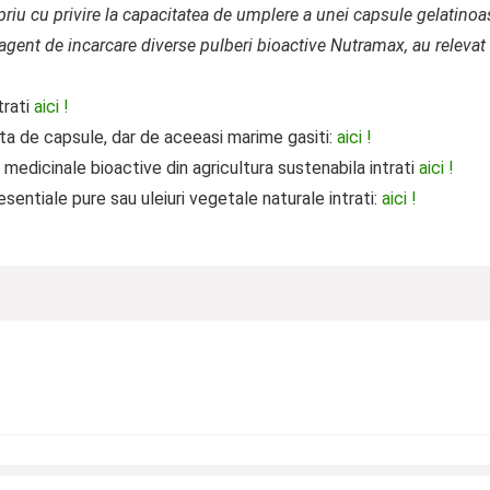
opriu cu privire la capacitatea de umplere a unei capsule gelatino
 agent de incarcare diverse pulberi bioactive Nutramax, au relev
trati
aici !
ita de capsule, dar de aceeasi marime gasiti:
aici !
 medicinale bioactive din agricultura sustenabila intrati
aici !
esentiale pure sau uleiuri vegetale naturale intrati:
aici !