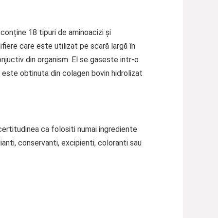
conține 18 tipuri de aminoacizi și
fiere care este utilizat pe scară largă în
juctiv din organism. El se gaseste intr-o
c este obtinuta din colagen bovin hidrolizat
certitudinea ca folositi numai ingrediente
ianti, conservanti, excipienti, coloranti sau