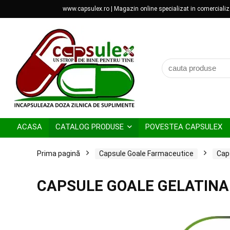
www.capsulex.ro | Magazin online specializat in comercializar
ACASA
CATALOG PRODUSE
POVESTEA CAPSULEX
Prima pagină
Capsule Goale Farmaceutice
Cap
CAPSULE GOALE GELATINA 