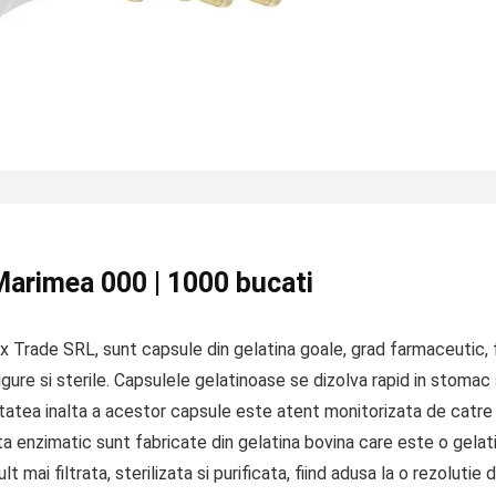
 Marimea 000 | 1000 bucati
 Trade SRL, sunt capsule din gelatina goale, grad farmaceutic, 
sigure si sterile. Capsulele gelatinoase se dizolva rapid in stoma
litatea inalta a acestor capsule este atent monitorizata de catr
ta enzimatic sunt fabricate din gelatina bovina care este o gelat
t mai filtrata, sterilizata si purificata, fiind adusa la o rezolut