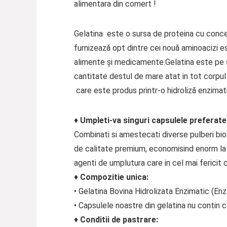
alimentara din comert !
Gelatina este o sursa de proteina cu concent
furnizează opt dintre cei nouă aminoacizi es
alimente și medicamente.Gelatina este pe sc
cantitate destul de mare atat in tot corpul 
care este produs printr-o hidroliză enzimat
♦
Umpleti-va singuri capsulele preferate 
Combinati si amestecati diverse pulberi bioa
de calitate premium, economisind enorm la pret
agenti de umplutura care in cel mai fericit 
♦
Compozitie unica
:
• Gelatina Bovina Hidrolizata Enzimatic (En
• Capsulele noastre din gelatina nu contin c
♦
Conditii de pastrare: