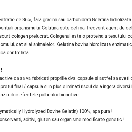
ratie de 86%, fara grasimi sau carbohidrati.Gelatina hidrolizata 
ențiali organismului. Gelatina este cel mai frecvent agent de geli
urt colagen prelucrat. Colagenul este o proteina a tesutului con
omului, cat si al animalelor. Gelatina bovina hidrolizata enzimati
ică controlată.
!
ctive ca sa va fabricati propriile dvs. capsule si astfel sa aveti 
ul final / capsula si in plus eliminati riscul de a ingera diversi l
caz reduc efectele pulberilor bioactive.
zymatically Hydrolyzed Bovine Gelatin) 100%, apa pura !
onservanti, aditivi, gluten sau organisme modificate genetic !