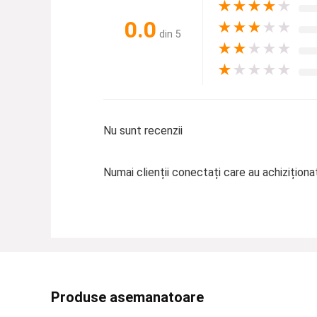
★
★
★
★
★
0.0
★
★
★
★
★
din 5
★
★
★
★
★
★
★
★
★
★
Nu sunt recenzii
Numai clienții conectați care au achizițion
Produse asemanatoare