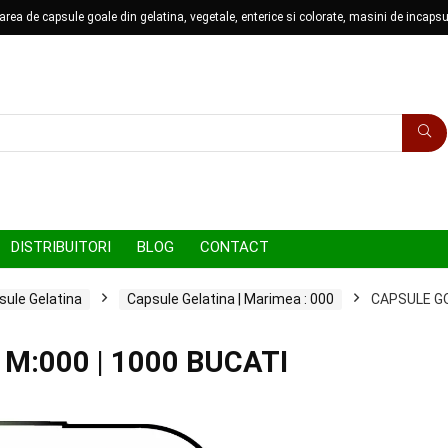
ea de capsule goale din gelatina, vegetale, enterice si colorate, masini de incapsu
DISTRIBUITORI
BLOG
CONTACT
sule Gelatina
Capsule Gelatina | Marimea : 000
CAPSULE GO
M:000 | 1000 BUCATI