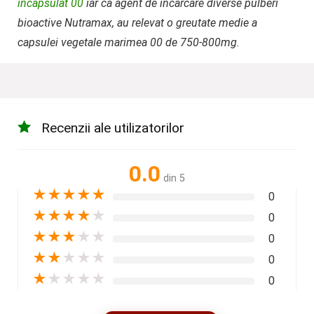
incapsulat 00
iar ca agent de incarcare diverse pulberi
bioactive Nutramax, au relevat o greutate medie a
capsulei vegetale marimea 00 de 750-800mg.
Recenzii ale utilizatorilor
0.0
din 5
★
★
★
★
★
0
★
★
★
★
★
0
★
★
★
★
★
0
★
★
★
★
★
0
★
★
★
★
★
0