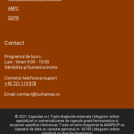
ANPC
GDPR
Contact
Programul de lucru:
Luni - Vineri 9:00 - 15:00
Sâmbăta și Duminica închis
Comenzi telefonice/suport:
+40 721 119 878
Email: contact@nutramax.ro
© 2021 Capsulex.ro | Toate drepturile rezervate | Magazin online
specializat in comercializarea de capsule goale farmaceutice si
accesorii specifice | Nutramax Trade srl este inregistrat la ANSPDCP ca
Operator de date cu caracter personal nr. 35705 | Magazin online
construit cu drag by
Investescu