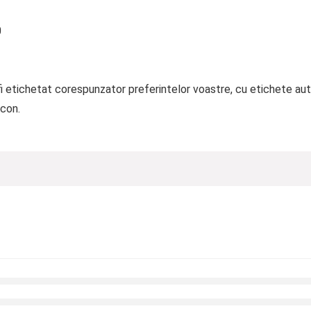
0
 etichetat corespunzator preferintelor voastre, cu etichete au
con.