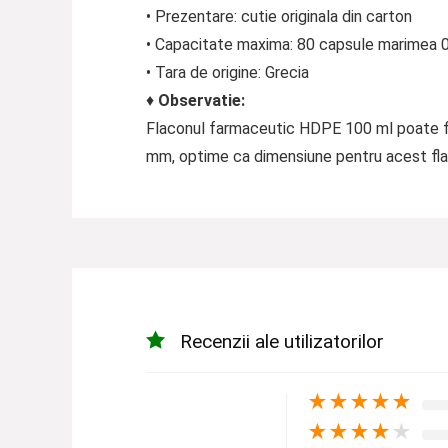
• Prezentare: cutie originala din carton
• Capacitate maxima: 80 capsule marimea 
• Tara de origine: Grecia
♦
Observatie:
Flaconul farmaceutic HDPE 100 ml poate fi
mm, optime ca dimensiune pentru acest fla
Recenzii ale utilizatorilor
★
★
★
★
★
★
★
★
★
★