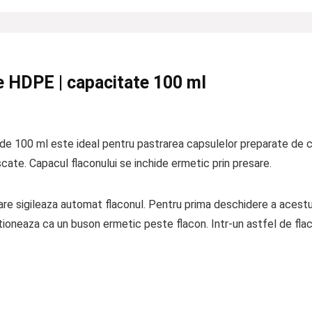
e HDPE | capacitate 100 ml
!
e 100 ml este ideal pentru pastrarea capsulelor preparate de ca
uscate. Capacul flaconului se inchide ermetic prin presare.
care sigileaza automat flaconul. Pentru prima deschidere a acestui
ioneaza ca un buson ermetic peste flacon. Intr-un astfel de flaco