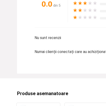
0.0
★
★
★
★
★
din 5
★
★
★
★
★
★
★
★
★
★
Nu sunt recenzii
Numai clienții conectați care au achizițion
Produse asemanatoare