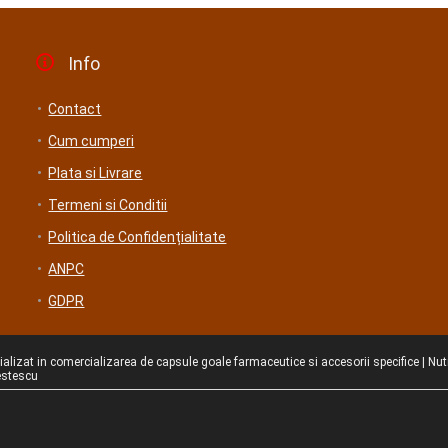
Info
Contact
Cum cumperi
Plata si Livrare
Termeni si Conditii
Politica de Confidențialitate
ANPC
GDPR
ializat in comercializarea de capsule goale farmaceutice si accesorii specifice | N
estescu