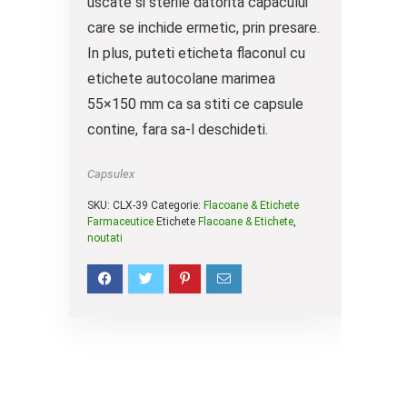
uscate si sterile datorita capacului
care se inchide ermetic, prin presare.
In plus, puteti eticheta flaconul cu
etichete autocolane marimea
55×150 mm ca sa stiti ce capsule
contine, fara sa-l deschideti.
Capsulex
SKU:
CLX-39
Categorie:
Flacoane & Etichete
Farmaceutice
Etichete
Flacoane & Etichete
,
noutati