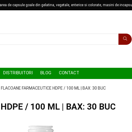
ea de capsule goale din gelatina, vegetale, enterice si colorate, masini de incapsu
DISTRIBUITORI
BLOG
CONTACT
FLACOANE FARMACEUTICE HDPE / 100 ML | BAX: 30 BUC
DPE / 100 ML | BAX: 30 BUC