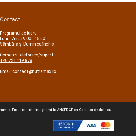
Contact
Programul de lucru:
Luni - Vineri 9:00 - 15:00
Sâmbăta și Duminica închis
Comenzi telefonice/suport:
+40 721 119 878
Email: contact@nutramax.ro
utramax Trade srl este inregistrat la ANSPDCP ca Operator de date cu