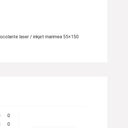
tocolante laser / inkjet marimea 55×150
0
0