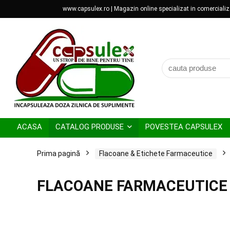
www.capsulex.ro | Magazin online specializat in comercializar
ACASA
CATALOG PRODUSE
POVESTEA CAPSULEX
Prima pagină
Flacoane & Etichete Farmaceutice
FLACOANE FARMACEUTICE H