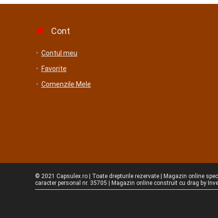
Cont
Contul meu
Favorite
Comenzile Mele
© 2021 Capsulex.ro | Toate drepturile rezervate | Magazin online spec
caracter personal nr. 35705 | Magazin online construit cu drag by
Inv