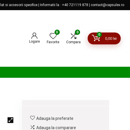
lat si accesorii specifice | Informatii la : +40 721119 878 | contact@capsulex.ro
0
0
0
0,00
lei
Logare
Favorite
Compara
Adauga la preferate
Adauga la comparare